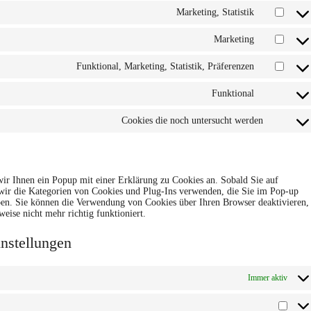
service
Marketing, Statistik
Consent
wordpress
to
service
Marketing
Consent
google-
to
adsense
service
Funktional, Marketing, Statistik, Präferenzen
Consent
google-
to
fonts
service
Funktional
Consent
linkedin
to
service
Cookies die noch untersucht werden
Consent
whatsapp
to
service
verschie
ir Ihnen ein Popup mit einer Erklärung zu Cookies an. Sobald Sie auf
s wir die Kategorien von Cookies und Plug-Ins verwenden, die Sie im Pop-up
ben. Sie können die Verwendung von Cookies über Ihren Browser deaktivieren,
weise nicht mehr richtig funktioniert.
nstellungen
Immer aktiv
Vorli