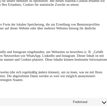
für unsere Benutzer zu optimieren. Mit diesen Statistik-Cookies erhalten wir
 Ihre Erlaubnis, Cookies für statistische Zwecke zu setzen.
re Form der lokalen Speicherung, die zur Erstellung von Benutzerprofilen
r auf dieser Website oder über mehrere Websites hinweg für ähnliche
edIn und Instagram eingebunden, um Webseiten zu bewerben (z. B. „Gefällt
alen Netzwerken wie WhatsApp, LinkedIn und Instagram. Dieser Inhalt ist mit
am stammt und Cookies platziert. Diese Inhalte können bestimmte Information
tzwerke (die sich regelmäßig ändern können), um zu lesen, was sie mit Ihren
beiten. Die abgerufenen Daten werden so weit wie möglich anonymisiert.
einigten Staaten.
Funktional
Consent
to