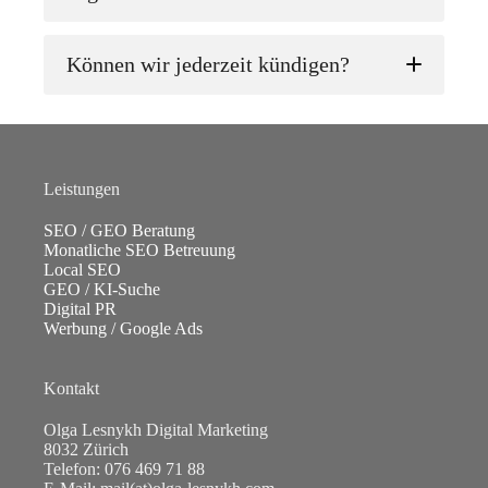
Können wir jederzeit kündigen?
verschiedene Onpage
Optimierungsmassnahmen inkl. Content-
Optimierung
Local SEO Massnahmen
Technisches SEO
Offpage Optimierungsmassnahmen inkl.
Leistungen
Backlinks
Beratung zur SEO Strategie
SEO / GEO Beratung
Analysen und Recherchen
Monatliche SEO Betreuung
Betreuung von Google Ads Kampagnen
Local SEO
GEO / KI-Suche
Digital PR
Werbung / Google Ads
Kontakt
Olga Lesnykh Digital Marketing
8032 Zürich
Telefon:
076 469 71 88