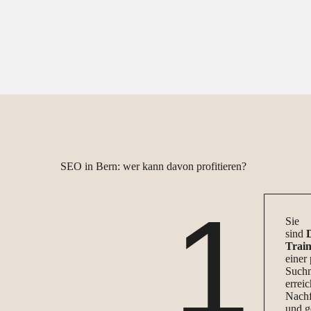
SEO in Bern: wer kann davon profitieren?
1
Sie
sind
D
Train
einer 
Suchm
errei
Nachf
und g