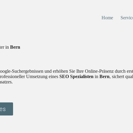
Home
Servic
ter in
Bern
 Google-Suchergebnissen und erhöhen Sie Ihre Online-Präsenz durch ers
 professioneller Umsetzung eines
SEO Spezialisten
in
Bern
, sichert qu
satzes.
es