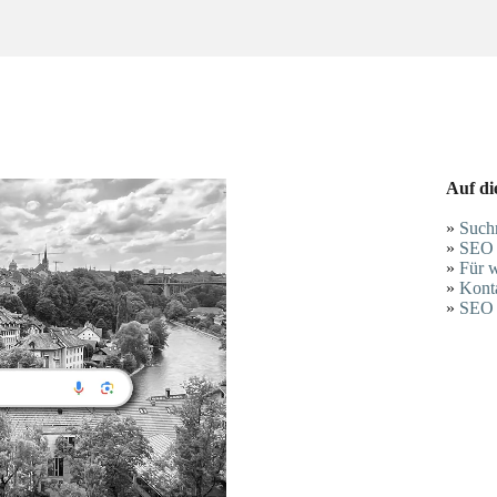
Auf di
»
Such
»
SEO 
»
Für w
»
Kont
»
SEO 