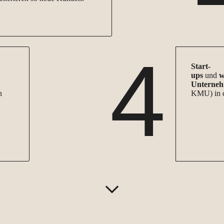
4
Start-
ups
und
w
Unterne
n
KMU) in 