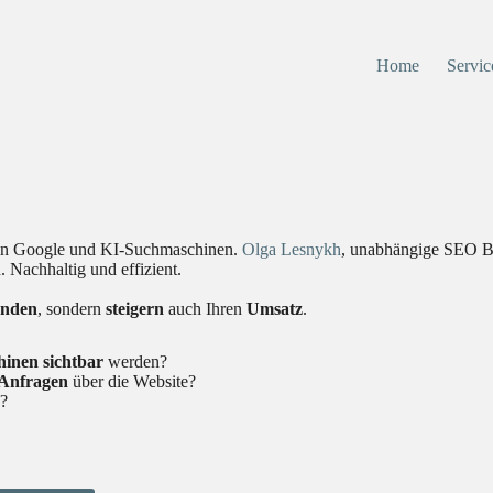
Home
Servic
– in Google und KI-Suchmaschinen.
Olga Lesnykh
, unabhängige SEO Be
 Nachhaltig und effizient.
nden
, sondern
steigern
auch Ihren
Umsatz
.
hinen
sichtbar
werden?
Anfragen
über die Website?
h?