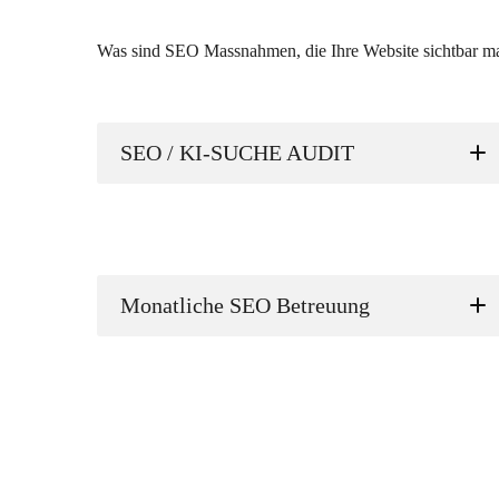
Was sind SEO Massnahmen, die Ihre Website sichtbar m
SEO / KI-SUCHE AUDIT
KI-Suchmaschinen: Wie sichtbar ist die
Website in KI-basierten Suchsystemen und
Monatliche SEO Betreuung
AI-Suchergebnissen?
Aktueller Stand der Website: Wie ist die
technische und inhaltliche
Ausgangssituation?
Zielgruppe: Wen soll die Website genau
erreichen?
Content & Keywords: Auf welche Themen,
Suchbegriffe und Suchintentionen soll
optimiert werden?
Wettbewerb: Welche Online-Marketing- und