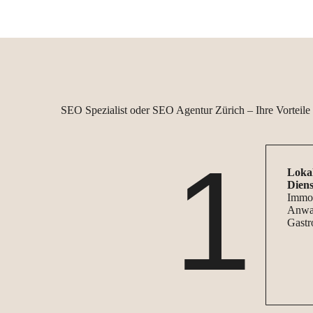
SEO-Strategien setzen die Mitbewerber ein?
Technik & UX: Wie gut sind Ladezeiten,
mobile Darstellung und die allgemeine
Nutzererfahrung?
SEO Spezialist oder SEO Agentur Zürich – Ihre Vorteile 
1
Loka
Diens
Immob
Anwal
Gastr