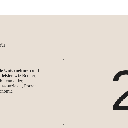
für
le
Unternehmen
und
tleister
wie Berater,
ilienmakler,
tskanzleien, Praxen,
onomie