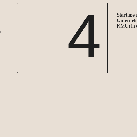
4
Startups
Unterne
KMU) in 
n